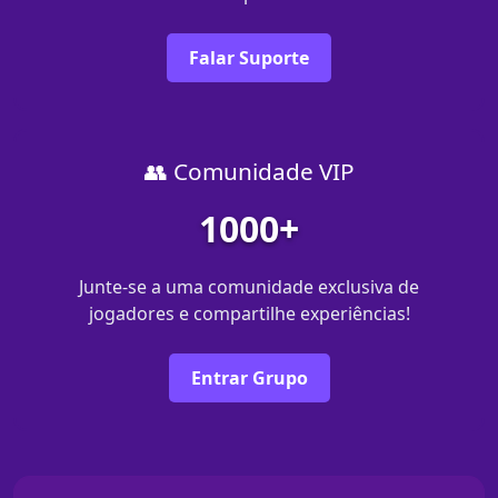
Falar Suporte
👥 Comunidade VIP
1000+
Junte-se a uma comunidade exclusiva de
jogadores e compartilhe experiências!
Entrar Grupo