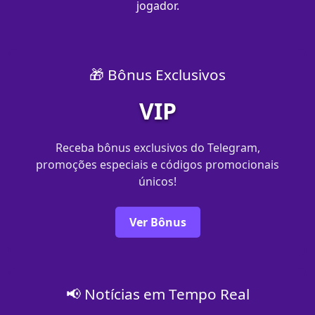
jogador.
🎁 Bônus Exclusivos
VIP
Receba bônus exclusivos do Telegram,
promoções especiais e códigos promocionais
únicos!
Ver Bônus
📢 Notícias em Tempo Real