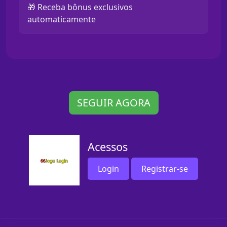
🎁 Receba bônus exclusivos
automaticamente
SEGUIR AGORA
Acessos
Login
Registrar-se