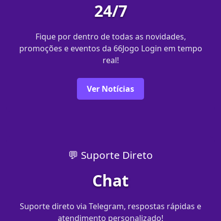
24/7
Fique por dentro de todas as novidades,
promoções e eventos da 66Jogo Login em tempo
real!
Ver Notícias
💬 Suporte Direto
Chat
Suporte direto via Telegram, respostas rápidas e
atendimento personalizado!