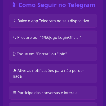
📱 Como Seguir no Telegram
📱 Baixe o app Telegram no seu dispositivo
🔍 Procure por "@66Jogo LoginOficial"
👆 Toque em "Entrar" ou "Join"
🔔 Ative as notificações para não perder
nada
💬 Participe das conversas e interaja