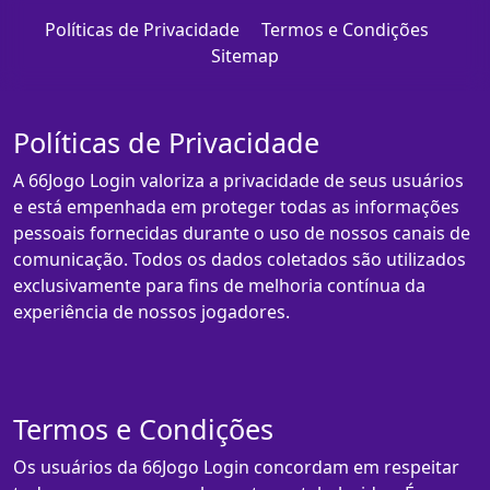
Políticas de Privacidade
Termos e Condições
Sitemap
Políticas de Privacidade
A 66Jogo Login valoriza a privacidade de seus usuários
e está empenhada em proteger todas as informações
pessoais fornecidas durante o uso de nossos canais de
comunicação. Todos os dados coletados são utilizados
exclusivamente para fins de melhoria contínua da
experiência de nossos jogadores.
Termos e Condições
Os usuários da 66Jogo Login concordam em respeitar