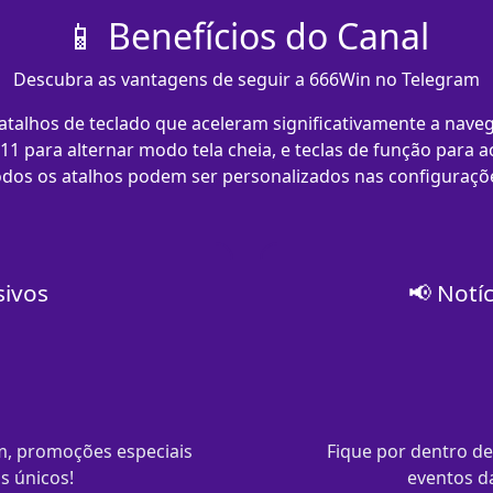
📱 Benefícios do Canal
Descubra as vantagens de seguir a 666Win no Telegram
talhos de teclado que aceleram significativamente a naveg
11 para alternar modo tela cheia, e teclas de função para
Todos os atalhos podem ser personalizados nas configuraçõe
sivos
📢 Notí
m, promoções especiais
Fique por dentro d
s únicos!
eventos d