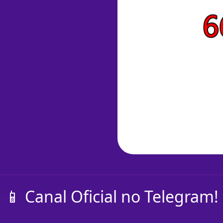
📱 Canal Oficial no Telegram!