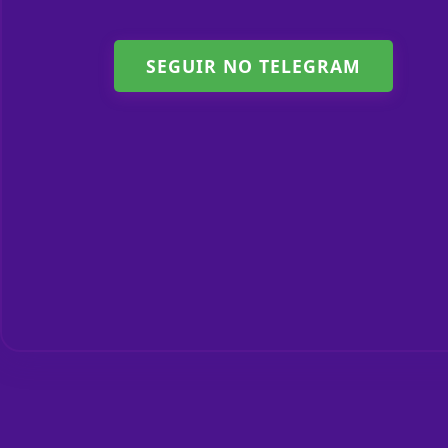
SEGUIR NO TELEGRAM