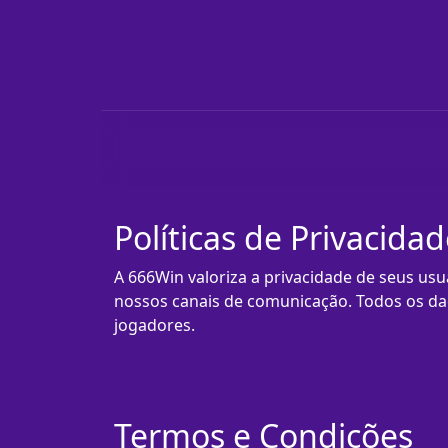
Políticas de Privacida
A 666Win valoriza a privacidade de seus us
nossos canais de comunicação. Todos os dad
jogadores.
Termos e Condições