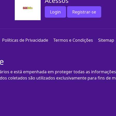
Acessos
Login
Registrar-se
Políticas de Privacidade
Termos e Condições
Sitemap
de
uários e está empenhada em proteger todas as informações
os coletados são utilizados exclusivamente para fins de m