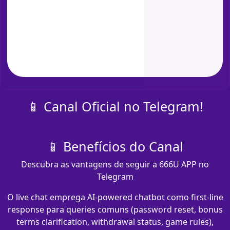
📱 Canal Oficial no Telegram!
📱 Benefícios do Canal
Descubra as vantagens de seguir a 666U APP no
Telegram
O live chat emprega AI-powered chatbot como first-line
response para queries comuns (password reset, bonus
terms clarification, withdrawal status, game rules),