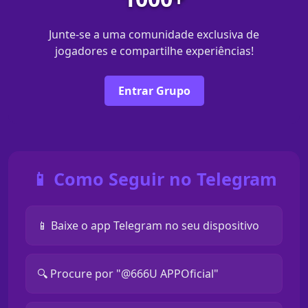
Junte-se a uma comunidade exclusiva de
jogadores e compartilhe experiências!
Entrar Grupo
📱 Como Seguir no Telegram
📱 Baixe o app Telegram no seu dispositivo
🔍 Procure por "@666U APPOficial"