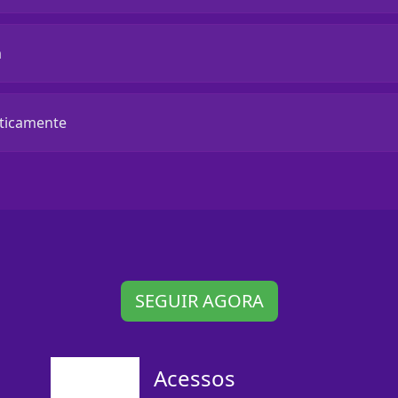
a
aticamente
SEGUIR AGORA
Acessos