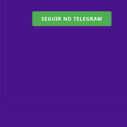
SEGUIR NO TELEGRAM