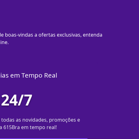
e boas-vindas a ofertas exclusivas, entenda
ine.
cias em Tempo Real
24/7
e todas as novidades, promoções e
a 615Bra em tempo real!