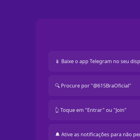
📱 Baixe o app Telegram no seu disp
🔍 Procure por "@615BraOficial"
👆 Toque em "Entrar" ou "Join"
🔔 Ative as notificações para não p