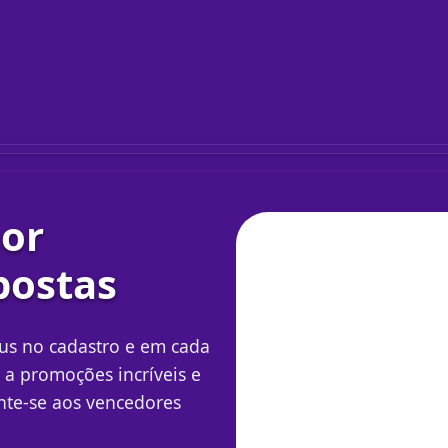
hor
postas
us no cadastro e em cada
 a promoções incríveis e
unte-se aos vencedores