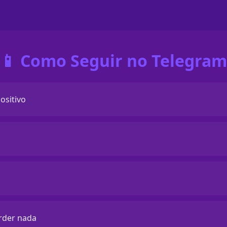
📱 Como Seguir no Telegram
ositivo
erder nada