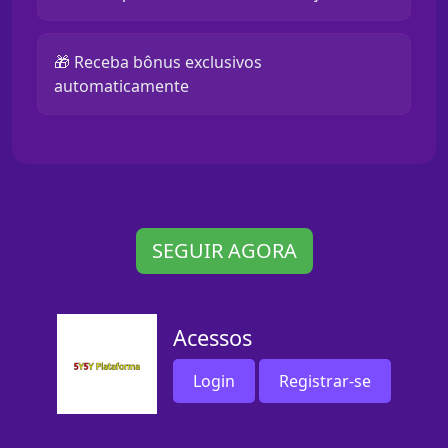
🎁 Receba bônus exclusivos
automaticamente
SEGUIR AGORA
Acessos
Login
Registrar-se