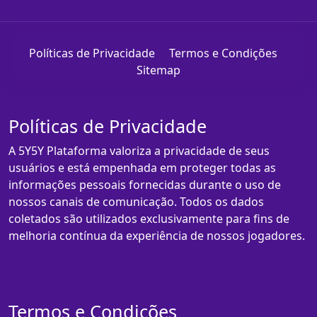
Políticas de Privacidade
Termos e Condições
Sitemap
Políticas de Privacidade
A 5Y5Y Plataforma valoriza a privacidade de seus
usuários e está empenhada em proteger todas as
informações pessoais fornecidas durante o uso de
nossos canais de comunicação. Todos os dados
coletados são utilizados exclusivamente para fins de
melhoria contínua da experiência de nossos jogadores.
Termos e Condições