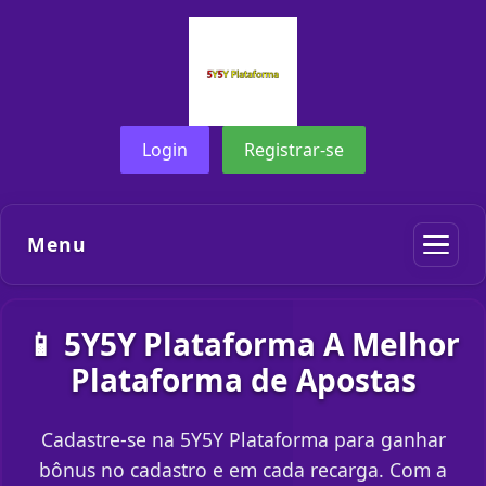
Login
Registrar-se
Menu
📱 5Y5Y Plataforma A Melhor
Plataforma de Apostas
Cadastre-se na 5Y5Y Plataforma para ganhar
bônus no cadastro e em cada recarga. Com a