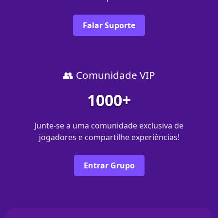
Falar Suporte
👥 Comunidade VIP
1000+
Junte-se a uma comunidade exclusiva de
jogadores e compartilhe experiências!
Entrar Grupo