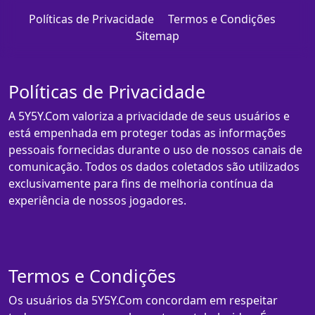
Políticas de Privacidade
Termos e Condições
Sitemap
Políticas de Privacidade
A 5Y5Y.Com valoriza a privacidade de seus usuários e
está empenhada em proteger todas as informações
pessoais fornecidas durante o uso de nossos canais de
comunicação. Todos os dados coletados são utilizados
exclusivamente para fins de melhoria contínua da
experiência de nossos jogadores.
Termos e Condições
Os usuários da 5Y5Y.Com concordam em respeitar