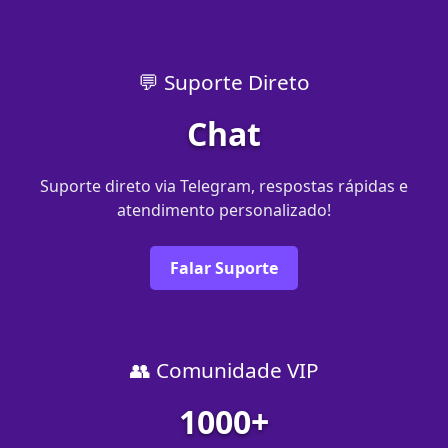
💬 Suporte Direto
Chat
Suporte direto via Telegram, respostas rápidas e
atendimento personalizado!
Falar Suporte
👥 Comunidade VIP
1000+