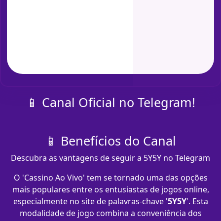
📱 Canal Oficial no Telegram!
📱 Benefícios do Canal
Descubra as vantagens de seguir a 5Y5Y no Telegram
O 'Cassino Ao Vivo' tem se tornado uma das opções
mais populares entre os entusiastas de jogos online,
especialmente no site de palavras-chave '
5Y5Y
'. Esta
modalidade de jogo combina a conveniência dos