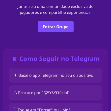
Junte-se a uma comunidade exclusiva de
jogadores e compartilhe experiências!
Entrar Grupo
📱 Como Seguir no Telegram
📱 Baixe o app Telegram no seu dispositivo
🔍 Procure por "@5Y5YOficial"
👆 Toque em "Entrar" ou "Join"