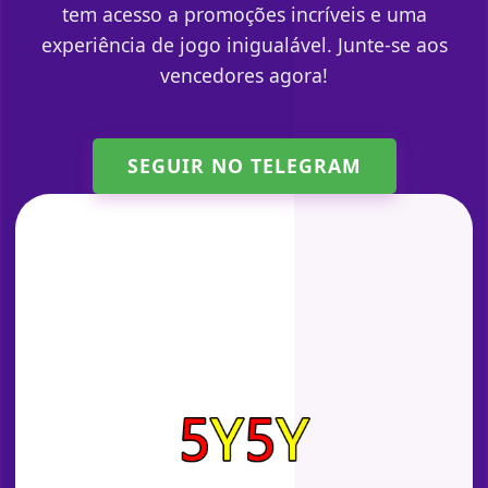
tem acesso a promoções incríveis e uma
experiência de jogo inigualável. Junte-se aos
vencedores agora!
SEGUIR NO TELEGRAM