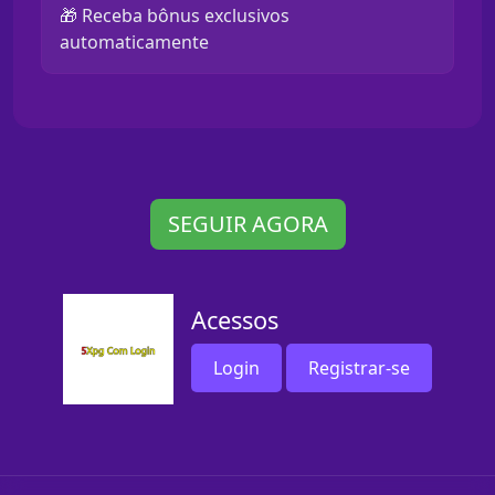
🎁 Receba bônus exclusivos
automaticamente
SEGUIR AGORA
Acessos
Login
Registrar-se