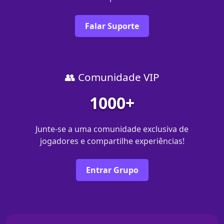
Falar Suporte
👥 Comunidade VIP
1000+
Junte-se a uma comunidade exclusiva de
jogadores e compartilhe experiências!
Entrar Grupo