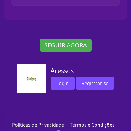
SEGUIR AGORA
Acessos
Login
Registrar-se
Políticas de Privacidade
Termos e Condições