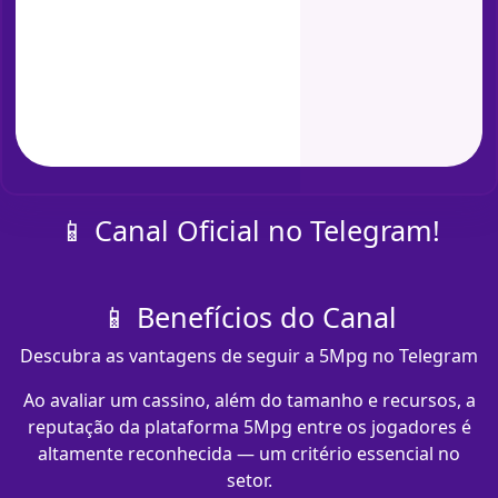
📱 Canal Oficial no Telegram!
📱 Benefícios do Canal
Descubra as vantagens de seguir a 5Mpg no Telegram
Ao avaliar um cassino, além do tamanho e recursos, a
reputação da plataforma 5Mpg entre os jogadores é
altamente reconhecida — um critério essencial no
setor.