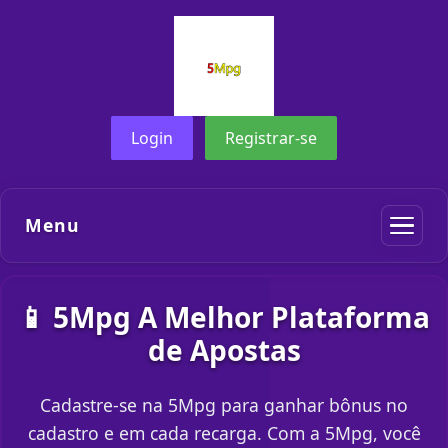
Login
Registrar-se
Menu
📱 5Mpg A Melhor Plataforma
de Apostas
Cadastre-se na 5Mpg para ganhar bônus no
cadastro e em cada recarga. Com a 5Mpg, você