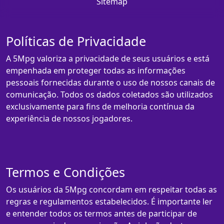
Sitemap
Políticas de Privacidade
A 5Mpg valoriza a privacidade de seus usuários e está
empenhada em proteger todas as informações
pessoais fornecidas durante o uso de nossos canais de
comunicação. Todos os dados coletados são utilizados
exclusivamente para fins de melhoria contínua da
experiência de nossos jogadores.
Termos e Condições
Os usuários da 5Mpg concordam em respeitar todas as
regras e regulamentos estabelecidos. É importante ler
e entender todos os termos antes de participar de