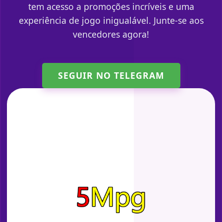
tem acesso a promoções incríveis e uma
experiência de jogo inigualável. Junte-se aos
vencedores agora!
SEGUIR NO TELEGRAM