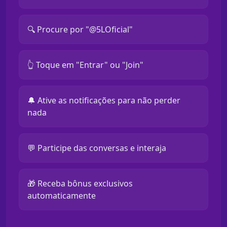
🔍 Procure por "@5LOficial"
👆 Toque em "Entrar" ou "Join"
🔔 Ative as notificações para não perder
nada
💬 Participe das conversas e interaja
🎁 Receba bônus exclusivos
automaticamente