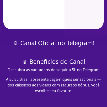
📱 Canal Oficial no Telegram!
📱 Benefícios do Canal
Descubra as vantagens de seguir a 5L no Telegram
A 5L 5L Brasil apresenta caça-níqueis sensacionais —
dos clássicos aos vídeos com recursos bônus, você
escolhe seu favorito.