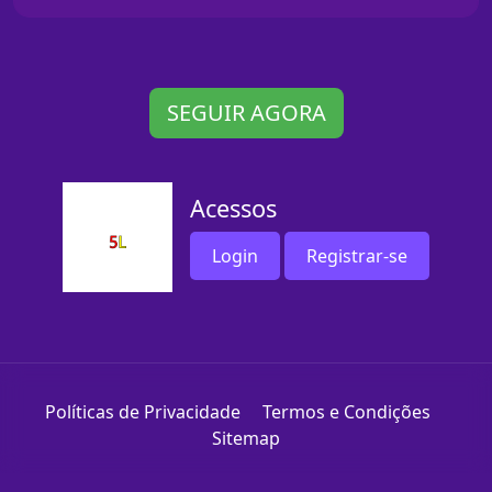
SEGUIR AGORA
Acessos
Login
Registrar-se
Políticas de Privacidade
Termos e Condições
Sitemap