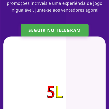
promoções incríveis e uma experiência de jogo
inigualável. Junte-se aos vencedores agora!
SEGUIR NO TELEGRAM