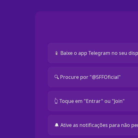
📱 Baixe o app Telegram no seu disp
🔍 Procure por "@5FFOficial"
👆 Toque em "Entrar" ou "Join"
🔔 Ative as notificações para não p