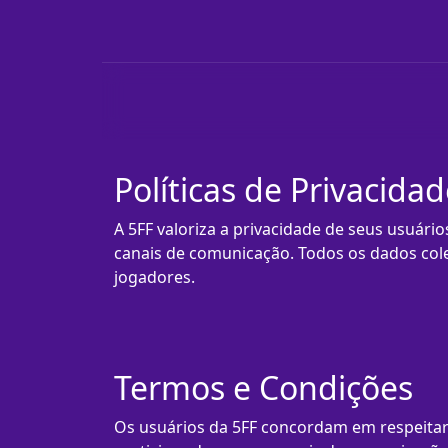
Políticas de Privacida
A 5FF valoriza a privacidade de seus usuár
canais de comunicação. Todos os dados cole
jogadores.
Termos e Condições
Os usuários da 5FF concordam em respeitar 