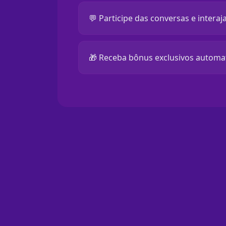
💬 Participe das conversas e interaj
🎁 Receba bônus exclusivos autom