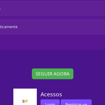
a
aticamente
SEGUIR AGORA
Acessos
Login
Registrar-se