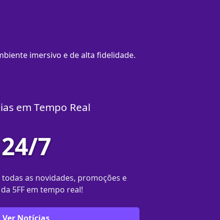
iente imersivo e de alta fidelidade.
cias em Tempo Real
24/7
e todas as novidades, promoções e
 da 5FF em tempo real!
Ver Notícias