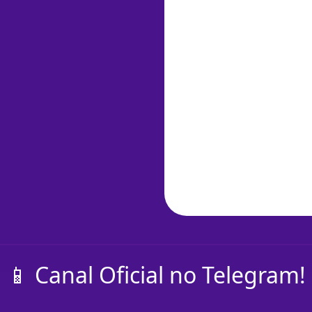
📱 Canal Oficial no Telegram!