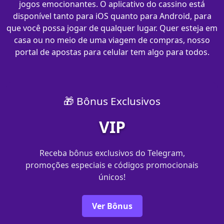
jogos emocionantes. O aplicativo do cassino está
disponível tanto para iOS quanto para Android, para
que você possa jogar de qualquer lugar. Quer esteja em
casa ou no meio de uma viagem de compras, nosso
portal de apostas para celular tem algo para todos.
🎁 Bônus Exclusivos
VIP
Receba bônus exclusivos do Telegram,
promoções especiais e códigos promocionais
únicos!
Ver Bônus