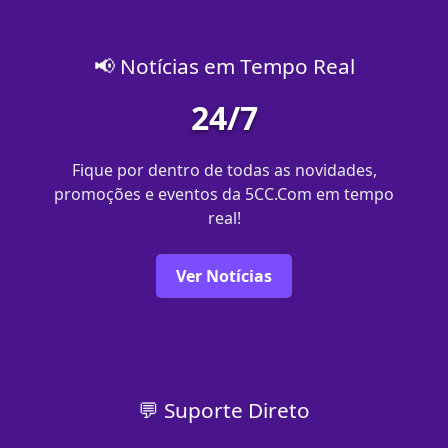
📢 Notícias em Tempo Real
24/7
Fique por dentro de todas as novidades,
promoções e eventos da 5CC.Com em tempo
real!
Ver Notícias
💬 Suporte Direto