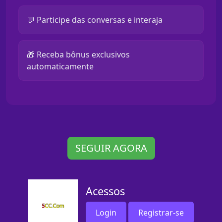
💬 Participe das conversas e interaja
🎁 Receba bônus exclusivos
automaticamente
SEGUIR AGORA
Acessos
Login
Registrar-se