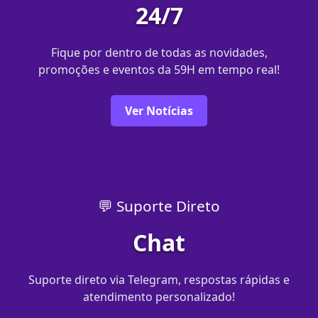
24/7
Fique por dentro de todas as novidades,
promoções e eventos da 59H em tempo real!
Ver Notícias
💬 Suporte Direto
Chat
Suporte direto via Telegram, respostas rápidas e
atendimento personalizado!