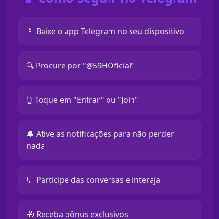
📱 Baixe o app Telegram no seu dispositivo
🔍 Procure por "@59HOficial"
👆 Toque em "Entrar" ou "Join"
🔔 Ative as notificações para não perder
nada
💬 Participe das conversas e interaja
🎁 Receba bônus exclusivos