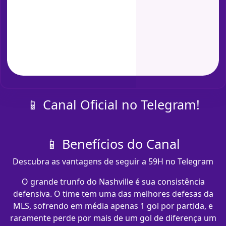
📱 Canal Oficial no Telegram!
📱 Benefícios do Canal
Descubra as vantagens de seguir a 59H no Telegram
O grande trunfo do Nashville é sua consistência
defensiva. O time tem uma das melhores defesas da
MLS, sofrendo em média apenas 1 gol por partida, e
raramente perde por mais de um gol de diferença um