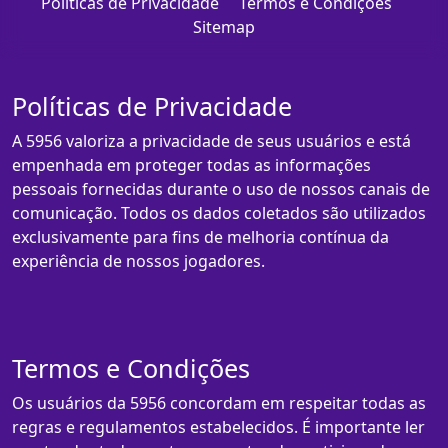
Políticas de Privacidade
Termos e Condições
Sitemap
Políticas de Privacidade
A 5956 valoriza a privacidade de seus usuários e está
empenhada em proteger todas as informações
pessoais fornecidas durante o uso de nossos canais de
comunicação. Todos os dados coletados são utilizados
exclusivamente para fins de melhoria contínua da
experiência de nossos jogadores.
Termos e Condições
Os usuários da 5956 concordam em respeitar todas as
regras e regulamentos estabelecidos. É importante ler