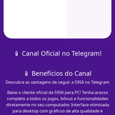
📱 Canal Oficial no Telegram!
📱 Benefícios do Canal
Descubra as vantagens de seguir a 5956 no Telegram
Baixe o cliente oficial da 5956 para PC! Tenha acesso
completo a todos os jogos, bônus e funcionalidades
diretamente no seu computador. Interface otimizada
para desktop com gráficos de alta qualidade e