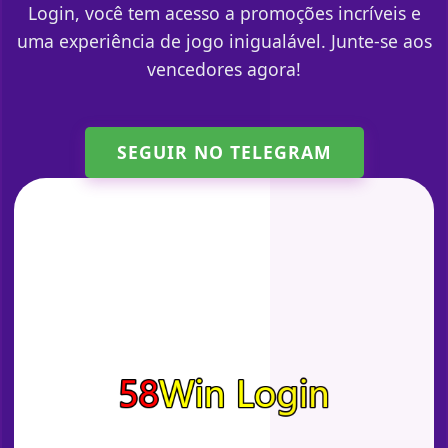
Login, você tem acesso a promoções incríveis e
uma experiência de jogo inigualável. Junte-se aos
vencedores agora!
SEGUIR NO TELEGRAM