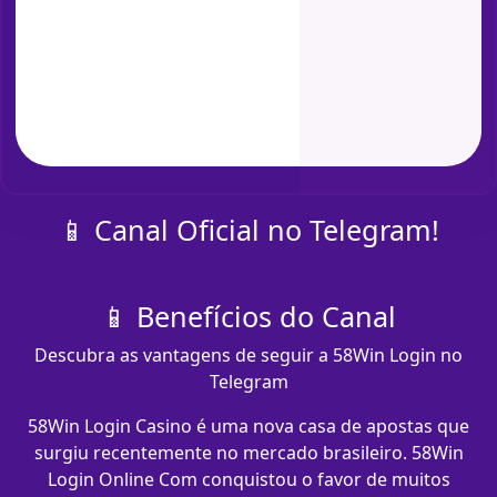
📱 Canal Oficial no Telegram!
📱 Benefícios do Canal
Descubra as vantagens de seguir a 58Win Login no
Telegram
58Win Login Casino é uma nova casa de apostas que
surgiu recentemente no mercado brasileiro. 58Win
Login Online Com conquistou o favor de muitos