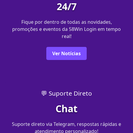
24/7
Fique por dentro de todas as novidades,
promoções e eventos da 58Win Login em tempo
real!
Ver Notícias
💬 Suporte Direto
Chat
Suporte direto via Telegram, respostas rápidas e
atendimento personalizado!