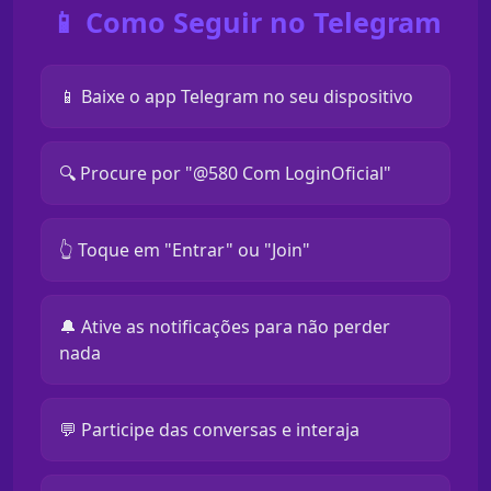
📱 Como Seguir no Telegram
📱 Baixe o app Telegram no seu dispositivo
🔍 Procure por "@580 Com LoginOficial"
👆 Toque em "Entrar" ou "Join"
🔔 Ative as notificações para não perder
nada
💬 Participe das conversas e interaja