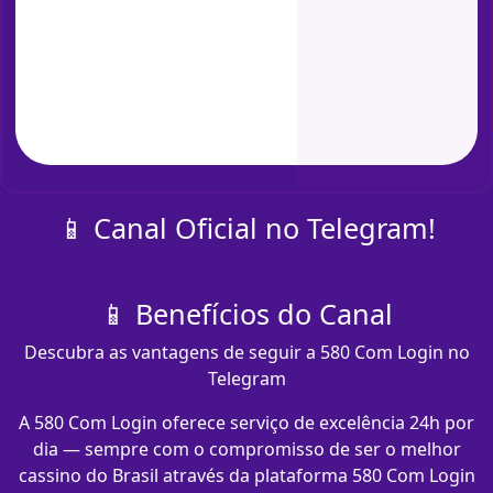
📱 Canal Oficial no Telegram!
📱 Benefícios do Canal
Descubra as vantagens de seguir a 580 Com Login no
Telegram
A 580 Com Login oferece serviço de excelência 24h por
dia — sempre com o compromisso de ser o melhor
cassino do Brasil através da plataforma 580 Com Login