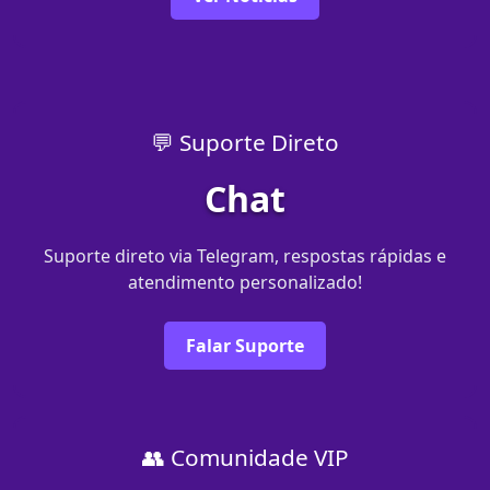
💬 Suporte Direto
Chat
Suporte direto via Telegram, respostas rápidas e
atendimento personalizado!
Falar Suporte
👥 Comunidade VIP