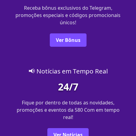
Receba bônus exclusivos do Telegram,
promoções especiais e códigos promocionais
únicos!
Ver Bônus
📢 Notícias em Tempo Real
24/7
Fique por dentro de todas as novidades,
promoções e eventos da 580 Com em tempo
real!
Ver Notícias