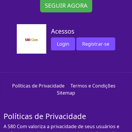
SEGUIR AGORA
Acessos
Login
Registrar-se
Políticas de Privacidade
Termos e Condições
Sitemap
Políticas de Privacidade
A 580 Com valoriza a privacidade de seus usuários e