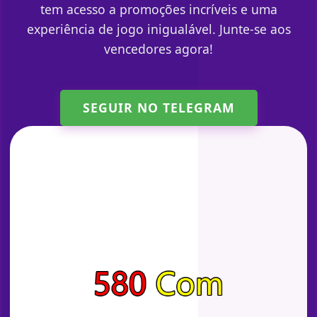
tem acesso a promoções incríveis e uma
experiência de jogo inigualável. Junte-se aos
vencedores agora!
SEGUIR NO TELEGRAM