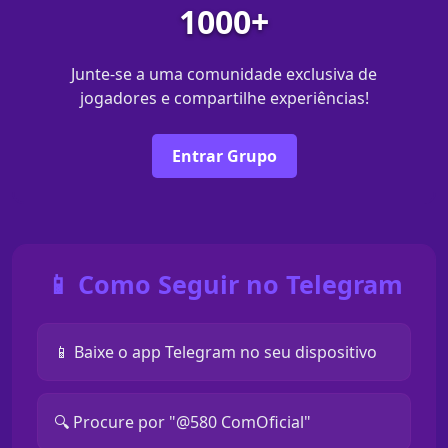
1000+
Junte-se a uma comunidade exclusiva de
jogadores e compartilhe experiências!
Entrar Grupo
📱 Como Seguir no Telegram
📱 Baixe o app Telegram no seu dispositivo
🔍 Procure por "@580 ComOficial"