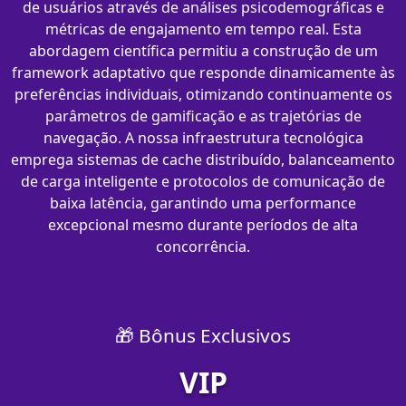
de usuários através de análises psicodemográficas e
métricas de engajamento em tempo real. Esta
abordagem científica permitiu a construção de um
framework adaptativo que responde dinamicamente às
preferências individuais, otimizando continuamente os
parâmetros de gamificação e as trajetórias de
navegação. A nossa infraestrutura tecnológica
emprega sistemas de cache distribuído, balanceamento
de carga inteligente e protocolos de comunicação de
baixa latência, garantindo uma performance
excepcional mesmo durante períodos de alta
concorrência.
🎁 Bônus Exclusivos
VIP