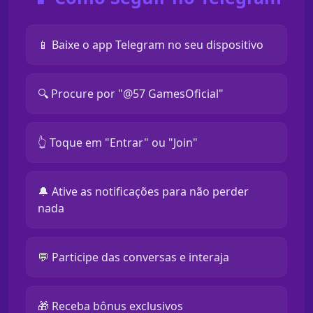
📱 Baixe o app Telegram no seu dispositivo
🔍 Procure por "@57 GamesOficial"
👆 Toque em "Entrar" ou "Join"
🔔 Ative as notificações para não perder
nada
💬 Participe das conversas e interaja
🎁 Receba bônus exclusivos