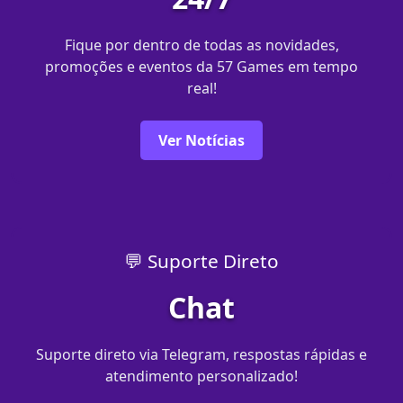
Fique por dentro de todas as novidades,
promoções e eventos da 57 Games em tempo
real!
Ver Notícias
💬 Suporte Direto
Chat
Suporte direto via Telegram, respostas rápidas e
atendimento personalizado!