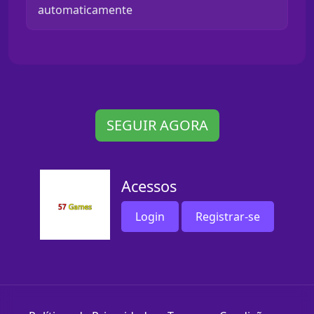
automaticamente
SEGUIR AGORA
Acessos
Login
Registrar-se