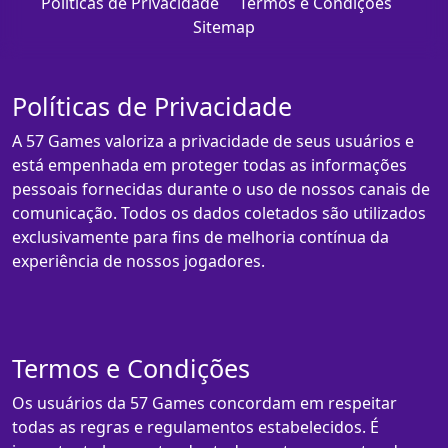
Políticas de Privacidade
Termos e Condições
Sitemap
Políticas de Privacidade
A 57 Games valoriza a privacidade de seus usuários e
está empenhada em proteger todas as informações
pessoais fornecidas durante o uso de nossos canais de
comunicação. Todos os dados coletados são utilizados
exclusivamente para fins de melhoria contínua da
experiência de nossos jogadores.
Termos e Condições
Os usuários da 57 Games concordam em respeitar
todas as regras e regulamentos estabelecidos. É