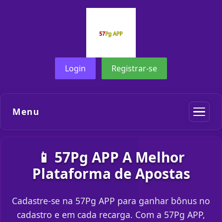
Login
Registrar-se
Menu
📱 57Pg APP A Melhor
Plataforma de Apostas
Cadastre-se na 57Pg APP para ganhar bônus no
cadastro e em cada recarga. Com a 57Pg APP,