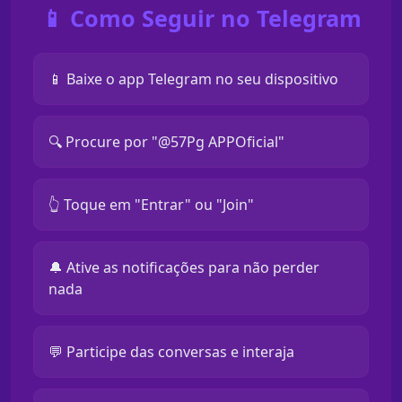
📱 Como Seguir no Telegram
📱 Baixe o app Telegram no seu dispositivo
🔍 Procure por "@57Pg APPOficial"
👆 Toque em "Entrar" ou "Join"
🔔 Ative as notificações para não perder
nada
💬 Participe das conversas e interaja