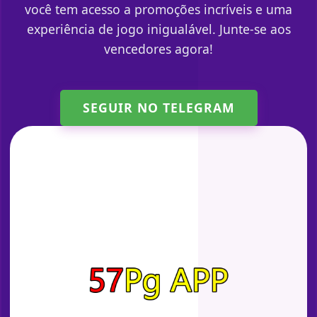
você tem acesso a promoções incríveis e uma
experiência de jogo inigualável. Junte-se aos
vencedores agora!
SEGUIR NO TELEGRAM