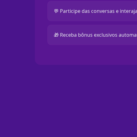
💬 Participe das conversas e interaj
🎁 Receba bônus exclusivos autom