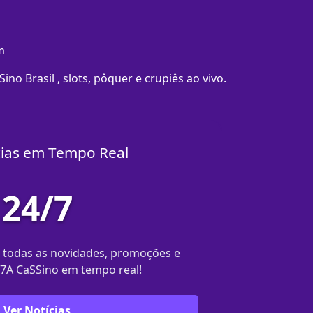
m
o Brasil , slots, pôquer e crupiês ao vivo.
cias em Tempo Real
24/7
e todas as novidades, promoções e
57A CaSSino em tempo real!
Ver Notícias