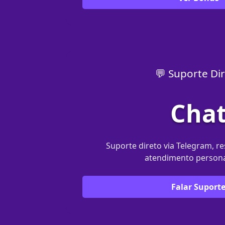
💬 Suporte Di
Cha
Suporte direto via Telegram, r
atendimento persona
Falar Suport