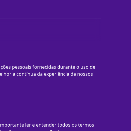
ações pessoais fornecidas durante o uso de
elhoria contínua da experiência de nossos
importante ler e entender todos os termos