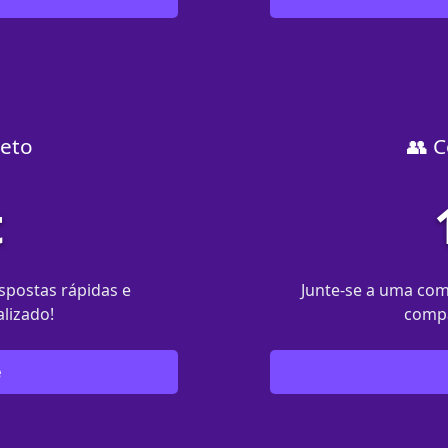
reto
👥 
t
espostas rápidas e
Junte-se a uma com
lizado!
compa
e