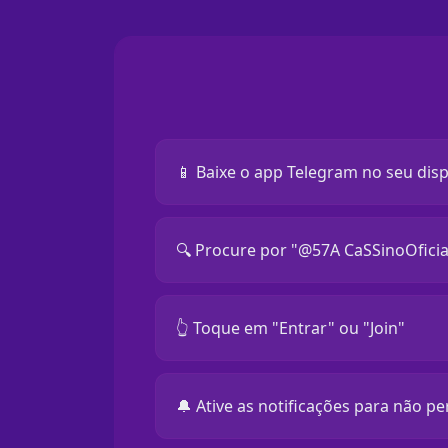
📱 Baixe o app Telegram no seu disp
🔍 Procure por "@57A CaSSinoOficia
👆 Toque em "Entrar" ou "Join"
🔔 Ative as notificações para não p