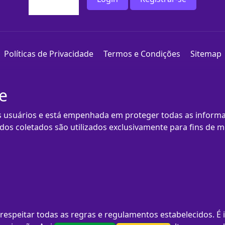
Políticas de Privacidade
Termos e Condições
Sitemap
de
us usuários e está empenhada em proteger todas as inform
os coletados são utilizados exclusivamente para fins de m
speitar todas as regras e regulamentos estabelecidos. É 