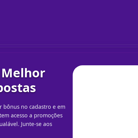
A Melhor
postas
r bônus no cadastro e em
 tem acesso a promoções
ualável. Junte-se aos