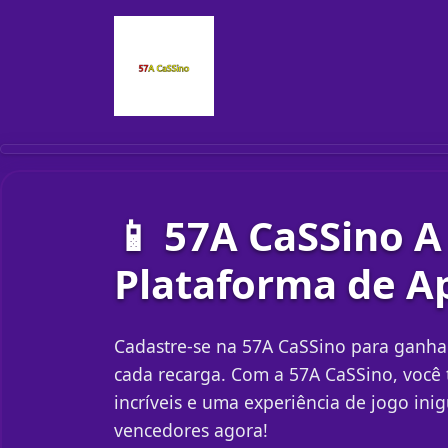
📱 57A CaSSino 
Plataforma de A
Cadastre-se na 57A CaSSino para ganha
cada recarga. Com a 57A CaSSino, você
incríveis e uma experiência de jogo inig
vencedores agora!