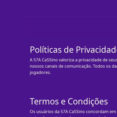
Políticas de Privacida
A 57A CaSSino valoriza a privacidade de se
nossos canais de comunicação. Todos os dad
jogadores.
Termos e Condições
Os usuários da 57A CaSSino concordam em re