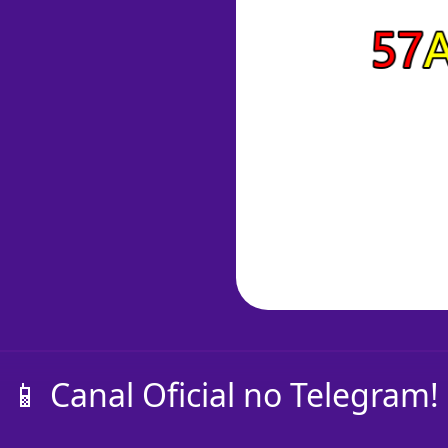
📱 Canal Oficial no Telegram!