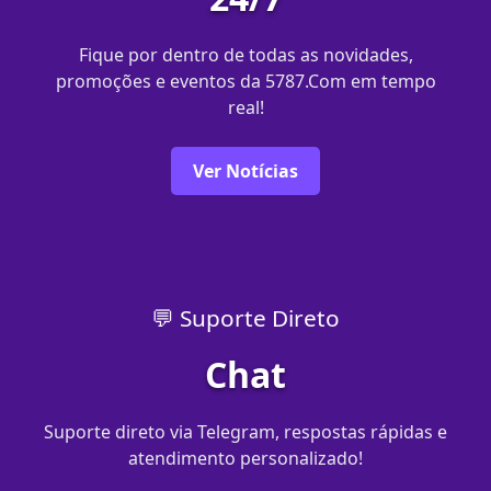
Fique por dentro de todas as novidades,
promoções e eventos da 5787.Com em tempo
real!
Ver Notícias
💬 Suporte Direto
Chat
Suporte direto via Telegram, respostas rápidas e
atendimento personalizado!