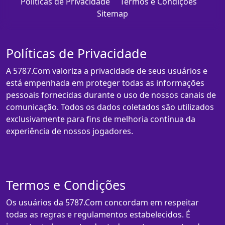
Políticas de Privacidade
Termos e Condições
Sitemap
Políticas de Privacidade
A 5787.Com valoriza a privacidade de seus usuários e
está empenhada em proteger todas as informações
pessoais fornecidas durante o uso de nossos canais de
comunicação. Todos os dados coletados são utilizados
exclusivamente para fins de melhoria contínua da
experiência de nossos jogadores.
Termos e Condições
Os usuários da 5787.Com concordam em respeitar
todas as regras e regulamentos estabelecidos. É