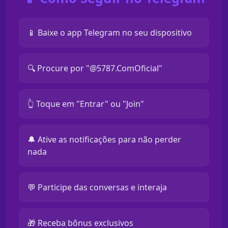
📱 Baixe o app Telegram no seu dispositivo
🔍 Procure por "@5787.ComOficial"
👆 Toque em "Entrar" ou "Join"
🔔 Ative as notificações para não perder
nada
💬 Participe das conversas e interaja
🎁 Receba bônus exclusivos