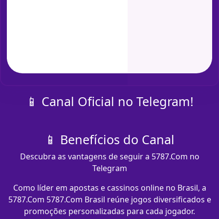
📱 Canal Oficial no Telegram!
📱 Benefícios do Canal
Descubra as vantagens de seguir a 5787.Com no
Telegram
Como líder em apostas e cassinos online no Brasil, a
5787.Com 5787.Com Brasil reúne jogos diversificados e
promoções personalizadas para cada jogador.