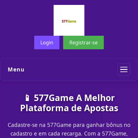
Login
Registrar-se
Menu
📱 577Game A Melhor
Plataforma de Apostas
Cadastre-se na 577Game para ganhar bônus no
cadastro e em cada recarga. Com a 577Game,