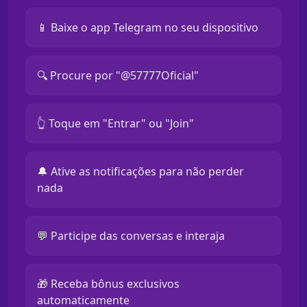
📱 Baixe o app Telegram no seu dispositivo
🔍 Procure por "@57777Oficial"
👆 Toque em "Entrar" ou "Join"
🔔 Ative as notificações para não perder
nada
💬 Participe das conversas e interaja
🎁 Receba bônus exclusivos
automaticamente