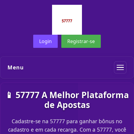
Login
Registrar-se
Menu
📱 57777 A Melhor Plataforma
de Apostas
Cadastre-se na 57777 para ganhar bônus no
cadastro e em cada recarga. Com a 57777, você