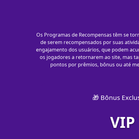
Os Programas de Recompensas têm se torna
de serem recompensados por suas ativida
engajamento dos usuários, que podem acum
os jogadores a retornarem ao site, mas t
pontos por prêmios, bônus ou até mes
🎁 Bônus Exclu
VIP