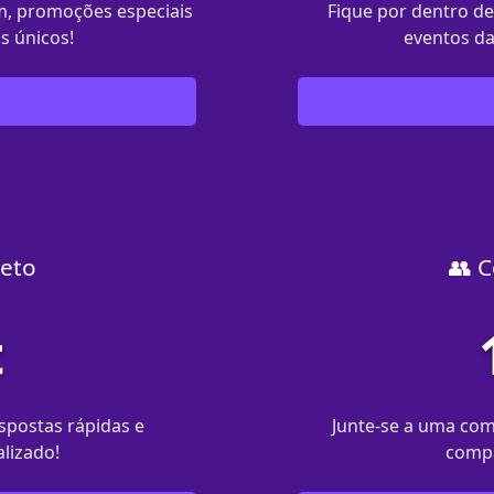
m, promoções especiais
Fique por dentro d
s únicos!
eventos da
reto
👥 
t
espostas rápidas e
Junte-se a uma com
lizado!
compa