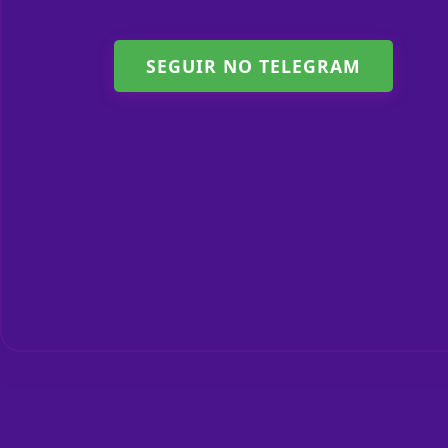
SEGUIR NO TELEGRAM