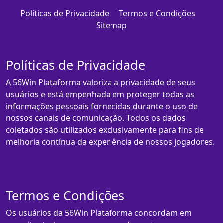
Políticas de Privacidade
Termos e Condições
Sitemap
Políticas de Privacidade
A 56Win Plataforma valoriza a privacidade de seus
usuários e está empenhada em proteger todas as
informações pessoais fornecidas durante o uso de
nossos canais de comunicação. Todos os dados
coletados são utilizados exclusivamente para fins de
melhoria contínua da experiência de nossos jogadores.
Termos e Condições
Os usuários da 56Win Plataforma concordam em