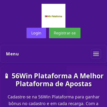
Login
Registrar-se
Menu
📱 56Win Plataforma A Melhor
Plataforma de Apostas
Cadastre-se na 56Win Plataforma para ganhar
bônus no cadastro e em cada recarga. Com a