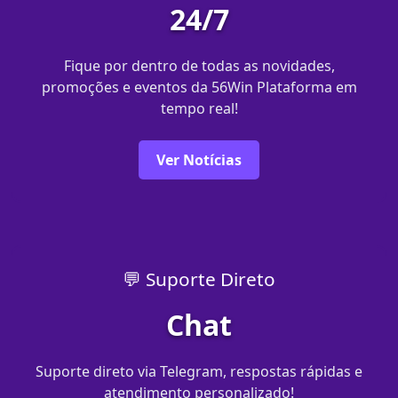
24/7
Fique por dentro de todas as novidades,
promoções e eventos da 56Win Plataforma em
tempo real!
Ver Notícias
💬 Suporte Direto
Chat
Suporte direto via Telegram, respostas rápidas e
atendimento personalizado!