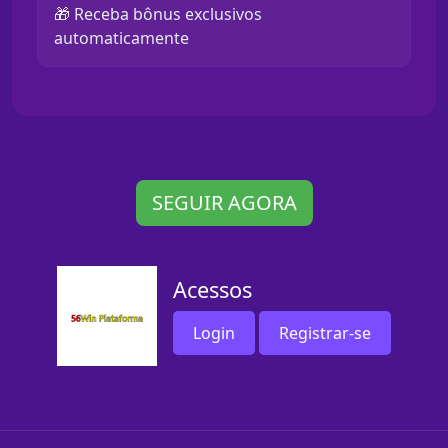
🎁 Receba bônus exclusivos
automaticamente
SEGUIR AGORA
Acessos
Login
Registrar-se