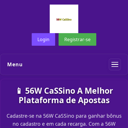
Login
Registrar-se
Menu
📱 56W CaSSino A Melhor
Plataforma de Apostas
Cadastre-se na 56W CaSSino para ganhar bônus
no cadastro e em cada recarga. Com a 56W