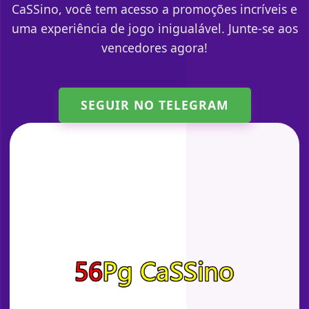
CaSSino, você tem acesso a promoções incríveis e
uma experiência de jogo inigualável. Junte-se aos
vencedores agora!
SEGUIR NO TELEGRAM