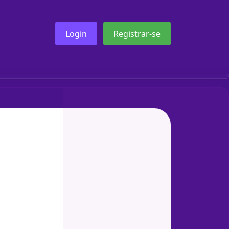
Login
Registrar-se