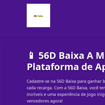
📱 56D Baixa A M
Plataforma de A
Cadastre-se na 56D Baixa para ganhar 
cada recarga. Com a 56D Baixa, você t
incríveis e uma experiência de jogo inig
vencedores agora!