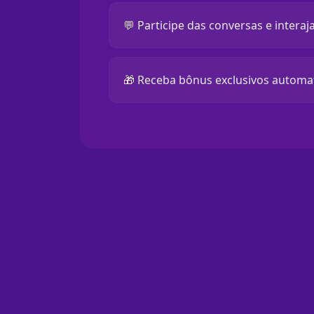
💬 Participe das conversas e interaj
🎁 Receba bônus exclusivos autom