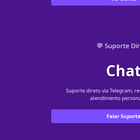
💬 Suporte Di
Cha
Suporte direto via Telegram, r
atendimento persona
Falar Suport