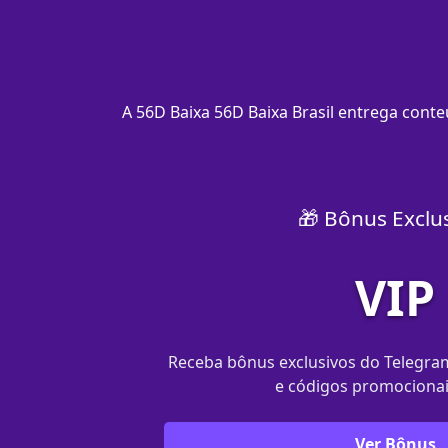
A 56D Baixa 56D Baixa Brasil entrega cont
🎁 Bônus Exclu
VIP
Receba bônus exclusivos do Telegra
e códigos promocionai
Ver Bônus