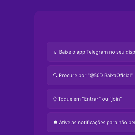
📱 Baixe o app Telegram no seu disp
🔍 Procure por "@56D BaixaOficial"
👆 Toque em "Entrar" ou "Join"
🔔 Ative as notificações para não p