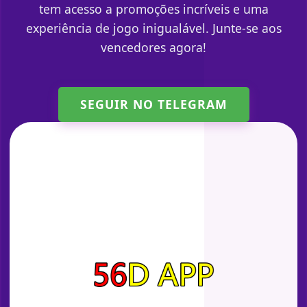
tem acesso a promoções incríveis e uma
experiência de jogo inigualável. Junte-se aos
vencedores agora!
SEGUIR NO TELEGRAM