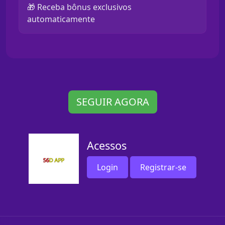
🎁 Receba bônus exclusivos
automaticamente
SEGUIR AGORA
Acessos
Login
Registrar-se