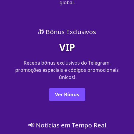
global.
🎁 Bônus Exclusivos
VIP
Receba bônus exclusivos do Telegram,
promoções especiais e códigos promocionais
únicos!
Ver Bônus
📢 Notícias em Tempo Real