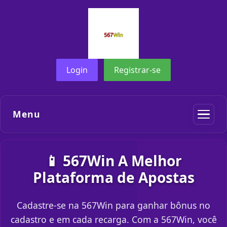
Login
Registrar-se
Menu
📱 567Win A Melhor
Plataforma de Apostas
Cadastre-se na 567Win para ganhar bônus no
cadastro e em cada recarga. Com a 567Win, você