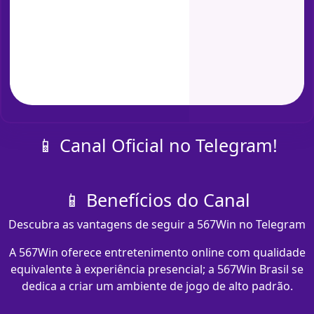
📱 Canal Oficial no Telegram!
📱 Benefícios do Canal
Descubra as vantagens de seguir a 567Win no Telegram
A 567Win oferece entretenimento online com qualidade
equivalente à experiência presencial; a 567Win Brasil se
dedica a criar um ambiente de jogo de alto padrão.