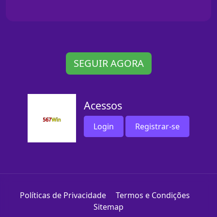
SEGUIR AGORA
Acessos
Login
Registrar-se
Políticas de Privacidade
Termos e Condições
Sitemap