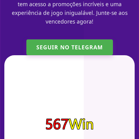
tem acesso a promoções incríveis e uma
experiência de jogo inigualável. Junte-se aos
vencedores agora!
SEGUIR NO TELEGRAM