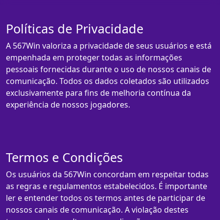
Políticas de Privacidade
A 567Win valoriza a privacidade de seus usuários e está
empenhada em proteger todas as informações
pessoais fornecidas durante o uso de nossos canais de
comunicação. Todos os dados coletados são utilizados
exclusivamente para fins de melhoria contínua da
experiência de nossos jogadores.
Termos e Condições
Os usuários da 567Win concordam em respeitar todas
as regras e regulamentos estabelecidos. É importante
ler e entender todos os termos antes de participar de
nossos canais de comunicação. A violação destes