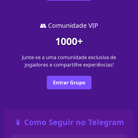
👥 Comunidade VIP
1000+
Junte-se a uma comunidade exclusiva de
jogadores e compartilhe experiências!
Entrar Grupo
📱 Como Seguir no Telegram