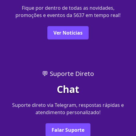
Fique por dentro de todas as novidades,
promoções e eventos da 5637 em tempo real!
Ver Notícias
💬 Suporte Direto
Chat
Suporte direto via Telegram, respostas rápidas e
atendimento personalizado!
Falar Suporte