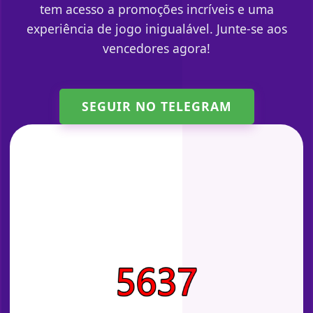
tem acesso a promoções incríveis e uma
experiência de jogo inigualável. Junte-se aos
vencedores agora!
SEGUIR NO TELEGRAM