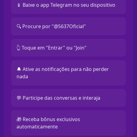
📱 Baixe o app Telegram no seu dispositivo
🔍 Procure por "@5637Oficial"
👆 Toque em "Entrar" ou "Join"
🔔 Ative as notificações para não perder
nada
💬 Participe das conversas e interaja
🎁 Receba bônus exclusivos
automaticamente