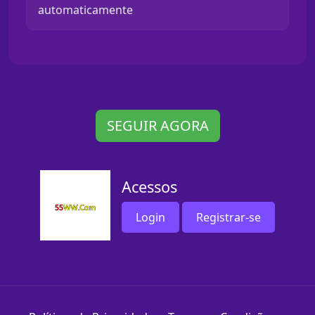
automaticamente
SEGUIR AGORA
Acessos
Login
Registrar-se