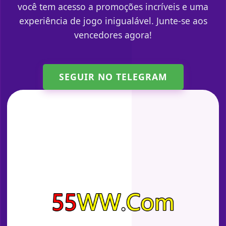
você tem acesso a promoções incríveis e uma
experiência de jogo inigualável. Junte-se aos
vencedores agora!
SEGUIR NO TELEGRAM