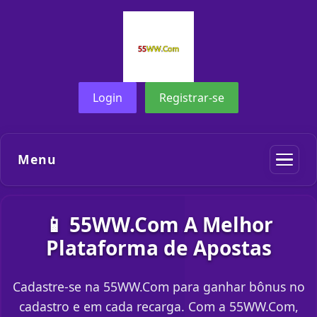
Login
Registrar-se
Menu
📱 55WW.Com A Melhor
Plataforma de Apostas
Cadastre-se na 55WW.Com para ganhar bônus no
cadastro e em cada recarga. Com a 55WW.Com,