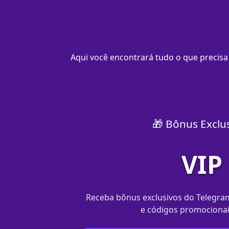
Aqui você encontrará tudo o que precisa
🎁 Bônus Exclu
VIP
Receba bônus exclusivos do Telegra
e códigos promocionai