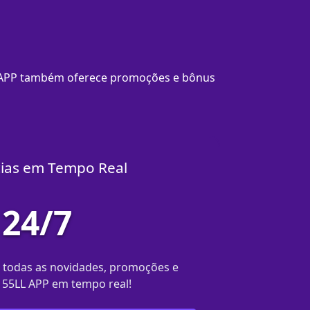
5LL APP também oferece promoções e bônus
cias em Tempo Real
24/7
e todas as novidades, promoções e
 55LL APP em tempo real!