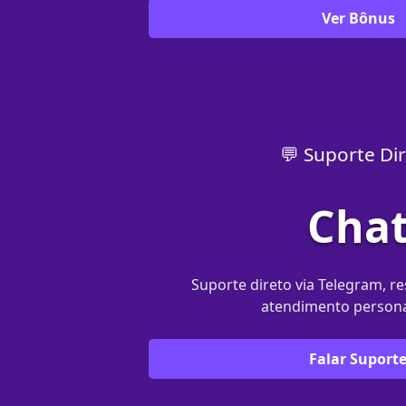
Ver Bônus
💬 Suporte Di
Cha
Suporte direto via Telegram, r
atendimento persona
Falar Suport