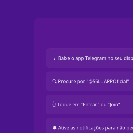
📱 Baixe o app Telegram no seu disp
🔍 Procure por "@55LL APPOficial"
👆 Toque em "Entrar" ou "Join"
🔔 Ative as notificações para não p