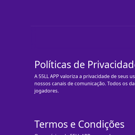
Políticas de Privacida
A 55LL APP valoriza a privacidade de seus 
nossos canais de comunicação. Todos os dad
jogadores.
Termos e Condições