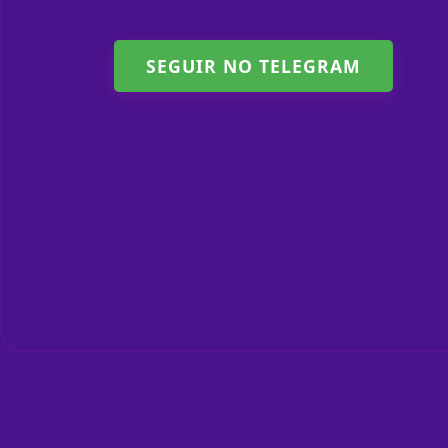
SEGUIR NO TELEGRAM