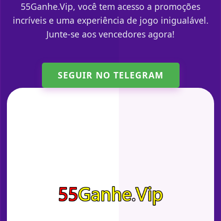
55Ganhe.Vip, você tem acesso a promoções
incríveis e uma experiência de jogo inigualável.
Junte-se aos vencedores agora!
SEGUIR NO TELEGRAM