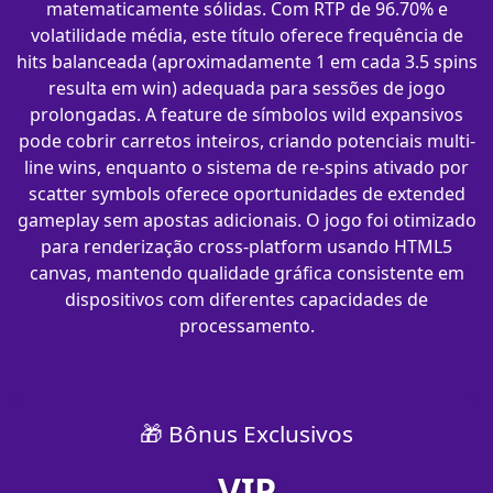
matematicamente sólidas. Com RTP de 96.70% e
volatilidade média, este título oferece frequência de
hits balanceada (aproximadamente 1 em cada 3.5 spins
resulta em win) adequada para sessões de jogo
prolongadas. A feature de símbolos wild expansivos
pode cobrir carretos inteiros, criando potenciais multi-
line wins, enquanto o sistema de re-spins ativado por
scatter symbols oferece oportunidades de extended
gameplay sem apostas adicionais. O jogo foi otimizado
para renderização cross-platform usando HTML5
canvas, mantendo qualidade gráfica consistente em
dispositivos com diferentes capacidades de
processamento.
🎁 Bônus Exclusivos
VIP