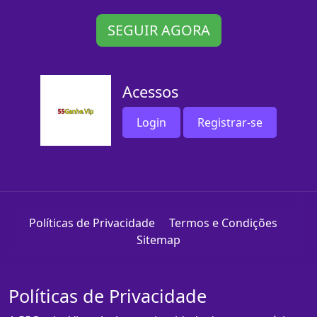
SEGUIR AGORA
Acessos
Login
Registrar-se
Políticas de Privacidade
Termos e Condições
Sitemap
Políticas de Privacidade