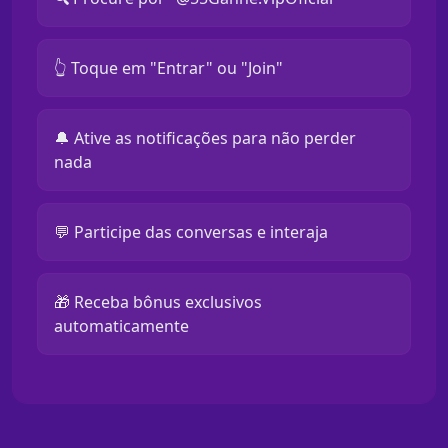
👆 Toque em "Entrar" ou "Join"
🔔 Ative as notificações para não perder
nada
💬 Participe das conversas e interaja
🎁 Receba bônus exclusivos
automaticamente