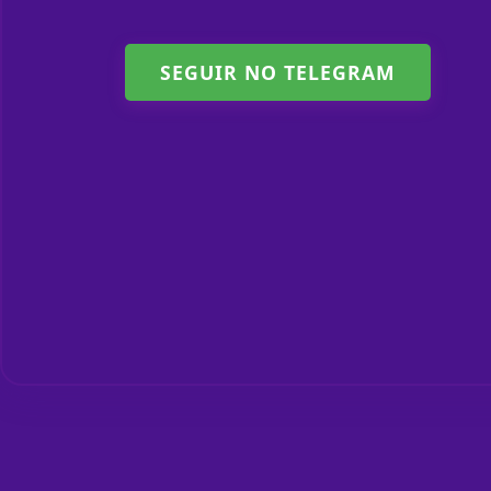
SEGUIR NO TELEGRAM