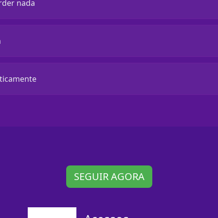
erder nada
a
aticamente
SEGUIR AGORA