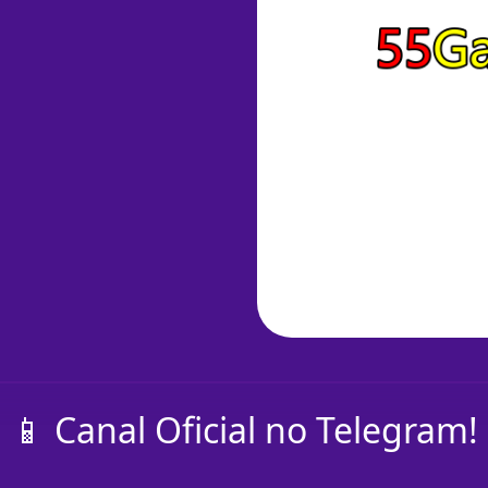
📱 Canal Oficial no Telegram!