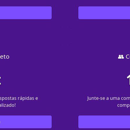
reto
👥 
t
espostas rápidas e
Junte-se a uma com
lizado!
compa
e