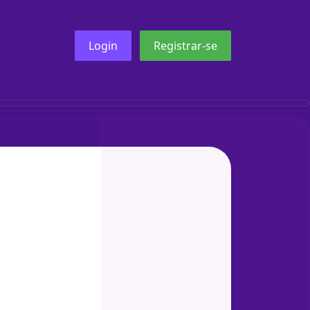
Login
Registrar-se