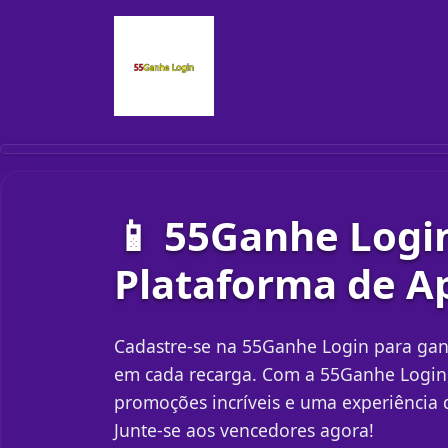
📱 55Ganhe Logi
Plataforma de A
Cadastre-se na 55Ganhe Login para gan
em cada recarga. Com a 55Ganhe Login,
promoções incríveis e uma experiência d
Junte-se aos vencedores agora!