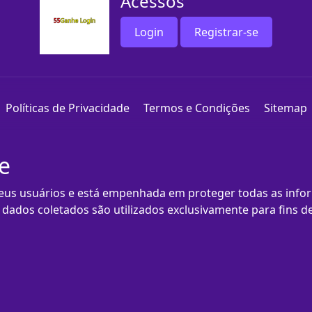
Acessos
Login
Registrar-se
Políticas de Privacidade
Termos e Condições
Sitemap
de
 seus usuários e está empenhada em proteger todas as info
dados coletados são utilizados exclusivamente para fins d