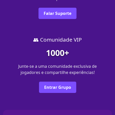
Falar Suporte
👥 Comunidade VIP
1000+
Junte-se a uma comunidade exclusiva de
jogadores e compartilhe experiências!
Entrar Grupo