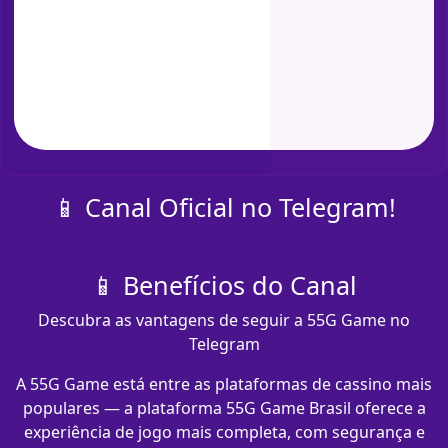
📱 Canal Oficial no Telegram!
📱 Benefícios do Canal
Descubra as vantagens de seguir a 55G Game no
Telegram
A 55G Game está entre as plataformas de cassino mais
populares — a plataforma 55G Game Brasil oferece a
experiência de jogo mais completa, com segurança e