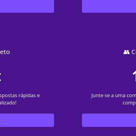
reto
👥 
t
espostas rápidas e
Junte-se a uma com
lizado!
compa
e