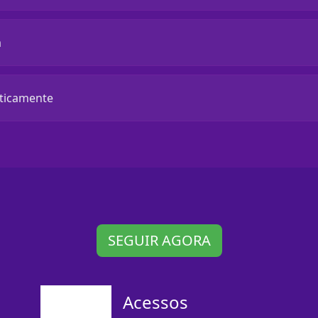
a
aticamente
SEGUIR AGORA
Acessos