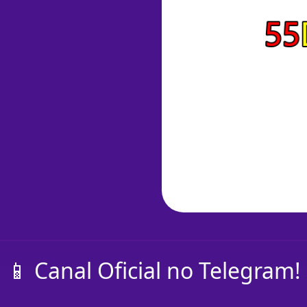
📱 Canal Oficial no Telegram!