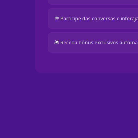
💬 Participe das conversas e interaj
🎁 Receba bônus exclusivos autom