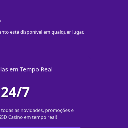
m
nto está disponível em qualquer lugar,
cias em Tempo Real
24/7
e todas as novidades, promoções e
55D Casino em tempo real!