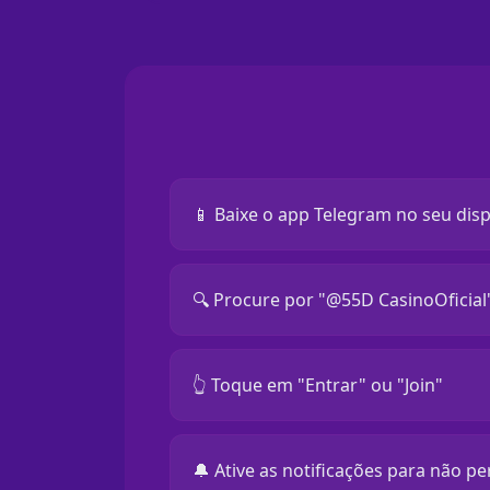
📱 Baixe o app Telegram no seu disp
🔍 Procure por "@55D CasinoOficial
👆 Toque em "Entrar" ou "Join"
🔔 Ative as notificações para não p