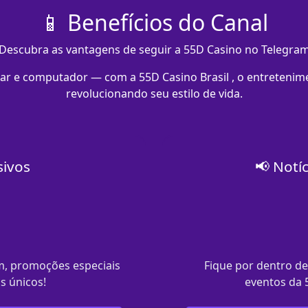
📱 Benefícios do Canal
Descubra as vantagens de seguir a 55D Casino no Telegra
ar e computador — com a 55D Casino Brasil , o entretenime
revolucionando seu estilo de vida.
sivos
📢 Notí
m, promoções especiais
Fique por dentro d
s únicos!
eventos da 