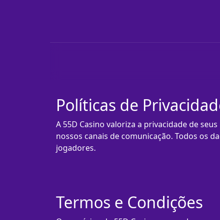
Políticas de Privacida
A 55D Casino valoriza a privacidade de seu
nossos canais de comunicação. Todos os dad
jogadores.
Termos e Condições