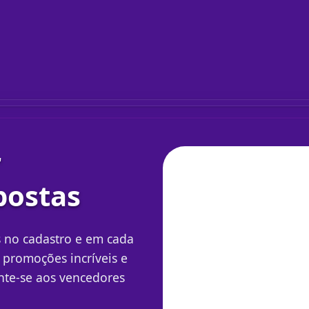
r
postas
 no cadastro e em cada
 promoções incríveis e
unte-se aos vencedores