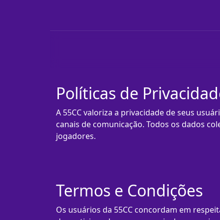
Políticas de Privacida
A 55CC valoriza a privacidade de seus usuá
canais de comunicação. Todos os dados cole
jogadores.
Termos e Condições
Os usuários da 55CC concordam em respeitar