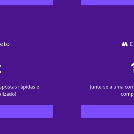
reto
👥 
t
espostas rápidas e
Junte-se a uma com
lizado!
compa
e