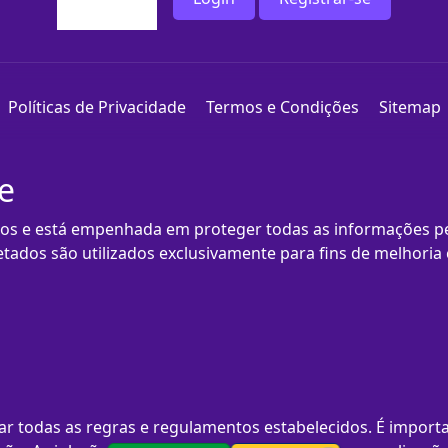
Políticas de Privacidade
Termos e Condições
Sitemap
de
rios e está empenhada em proteger todas as informações p
tados são utilizados exclusivamente para fins de melhoria
 todas as regras e regulamentos estabelecidos. É importa