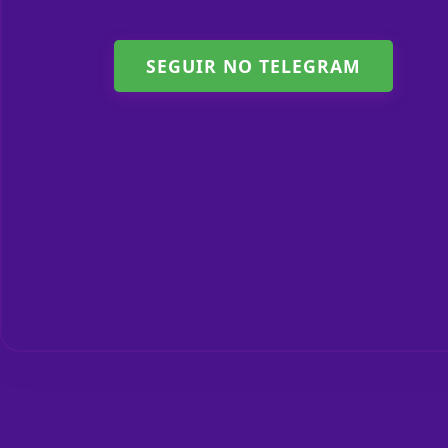
SEGUIR NO TELEGRAM