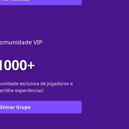
Comunidade VIP
1000+
unidade exclusiva de jogadores e
rtilhe experiências!
Entrar Grupo