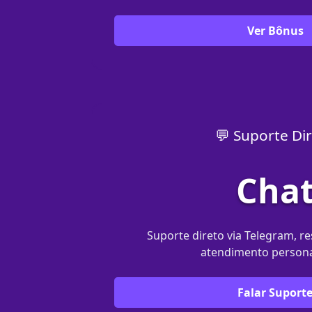
Ver Bônus
💬 Suporte Di
Cha
Suporte direto via Telegram, r
atendimento persona
Falar Suport