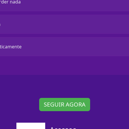
erder nada
a
aticamente
SEGUIR AGORA