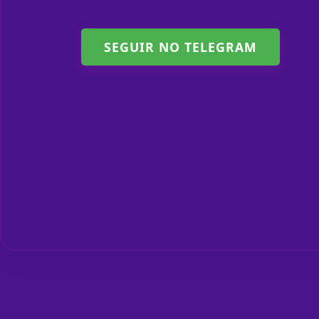
SEGUIR NO TELEGRAM