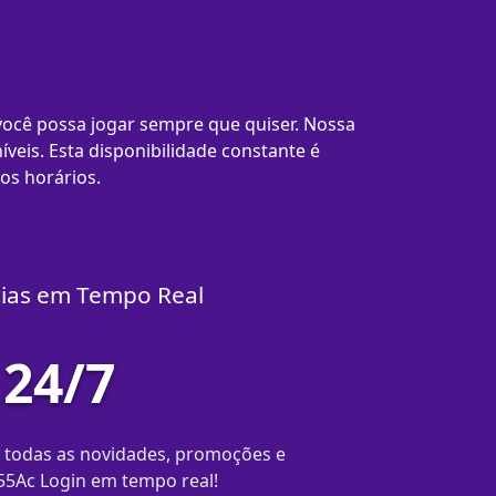
m
 você possa jogar sempre que quiser. Nossa
veis. Esta disponibilidade constante é
os horários.
cias em Tempo Real
24/7
e todas as novidades, promoções e
55Ac Login em tempo real!