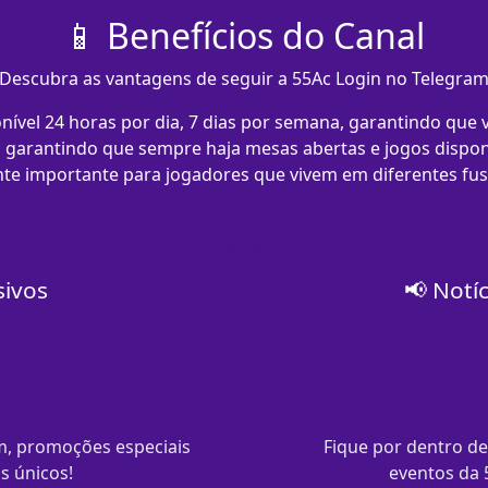
📱 Benefícios do Canal
Descubra as vantagens de seguir a 55Ac Login no Telegra
onível 24 horas por dia, 7 dias por semana, garantindo que
 garantindo que sempre haja mesas abertas e jogos disponí
te importante para jogadores que vivem em diferentes fus
sivos
📢 Notí
m, promoções especiais
Fique por dentro d
s únicos!
eventos da 