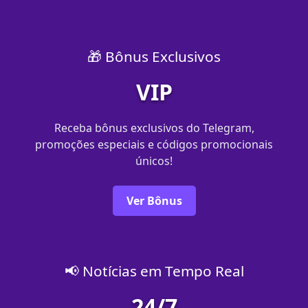
🎁 Bônus Exclusivos
VIP
Receba bônus exclusivos do Telegram,
promoções especiais e códigos promocionais
únicos!
Ver Bônus
📢 Notícias em Tempo Real
24/7