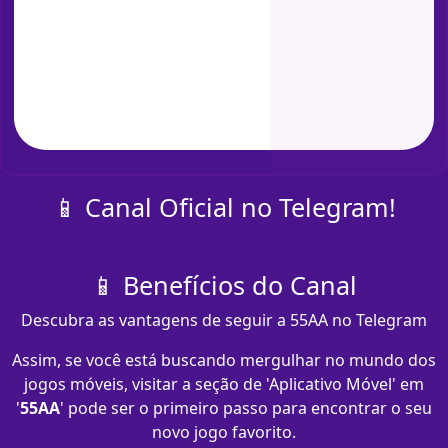
📱 Canal Oficial no Telegram!
📱 Benefícios do Canal
Descubra as vantagens de seguir a 55AA no Telegram
Assim, se você está buscando mergulhar no mundo dos
jogos móveis, visitar a seção de 'Aplicativo Móvel' em
'
55AA
' pode ser o primeiro passo para encontrar o seu
novo jogo favorito.