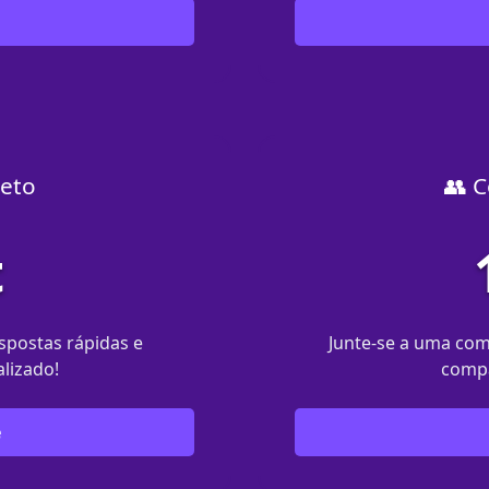
reto
👥 
t
espostas rápidas e
Junte-se a uma com
lizado!
compa
e