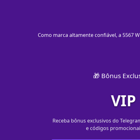
Como marca altamente confiável, a 5567 Wi
🎁 Bônus Exclu
VIP
Receba bônus exclusivos do Telegra
e códigos promocionai