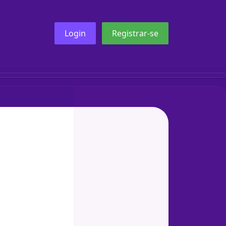
Login
Registrar-se