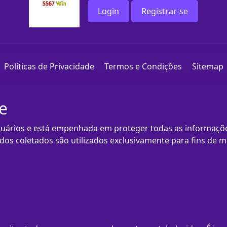
Login
Registrar-se
Políticas de Privacidade
Termos e Condições
Sitemap
de
usuários e está empenhada em proteger todas as informaçõ
os coletados são utilizados exclusivamente para fins de m