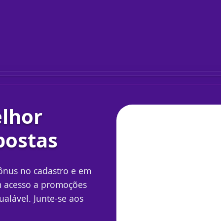
elhor
postas
ônus no cadastro e em
m acesso a promoções
ualável. Junte-se aos