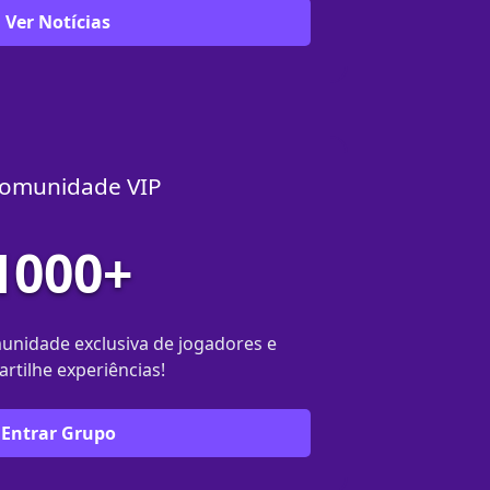
Ver Notícias
Comunidade VIP
1000+
unidade exclusiva de jogadores e
rtilhe experiências!
Entrar Grupo