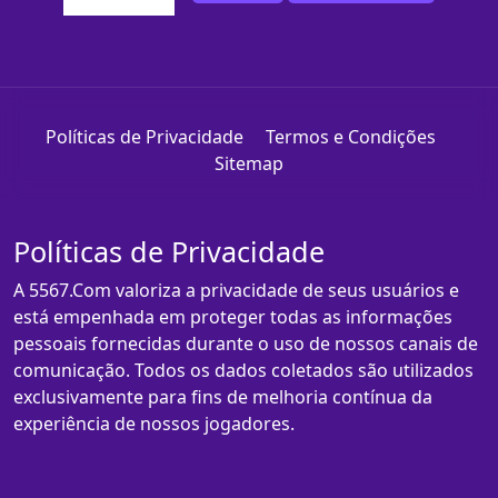
Políticas de Privacidade
Termos e Condições
Sitemap
Políticas de Privacidade
A 5567.Com valoriza a privacidade de seus usuários e
está empenhada em proteger todas as informações
pessoais fornecidas durante o uso de nossos canais de
comunicação. Todos os dados coletados são utilizados
exclusivamente para fins de melhoria contínua da
experiência de nossos jogadores.