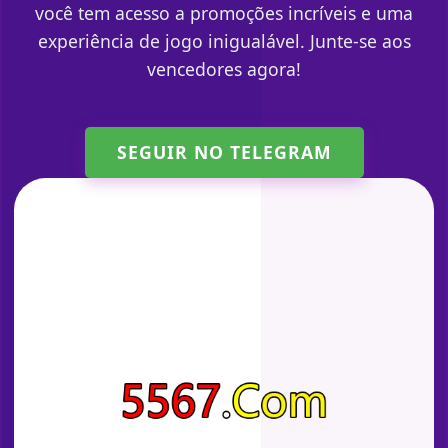
você tem acesso a promoções incríveis e uma
experiência de jogo inigualável. Junte-se aos
vencedores agora!
SEGUIR NO TELEGRAM