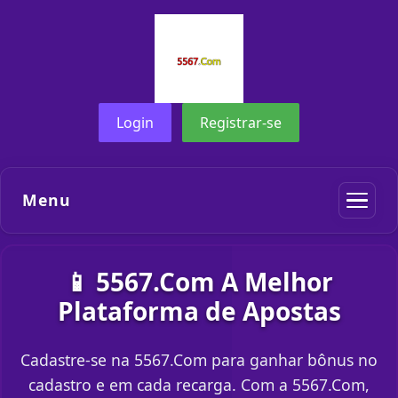
Login
Registrar-se
Menu
📱 5567.Com A Melhor
Plataforma de Apostas
Cadastre-se na 5567.Com para ganhar bônus no
cadastro e em cada recarga. Com a 5567.Com,