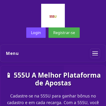
Login
Registrar-se
Menu
📱 555U A Melhor Plataforma
de Apostas
Cadastre-se na 555U para ganhar bônus no
cadastro e em cada recarga. Com a 555U, você