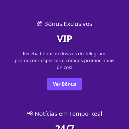
🎁 Bônus Exclusivos
VIP
Receba bônus exclusivos do Telegram,
promoções especiais e códigos promocionais
únicos!
Ver Bônus
📢 Notícias em Tempo Real
24/7