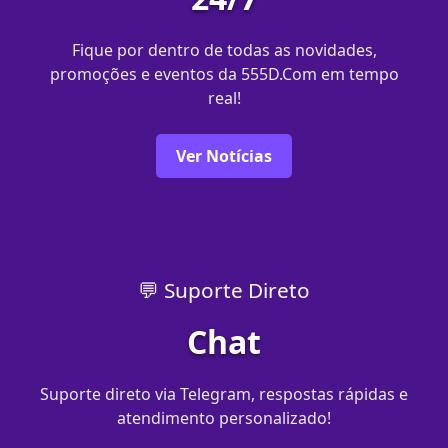
Fique por dentro de todas as novidades,
promoções e eventos da 555D.Com em tempo
real!
Ver Notícias
💬 Suporte Direto
Chat
Suporte direto via Telegram, respostas rápidas e
atendimento personalizado!