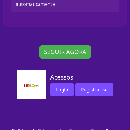
automaticamente
SEGUIR AGORA
Acessos
Login
Registrar-se