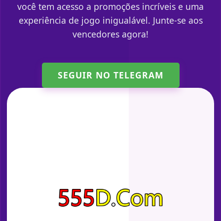
você tem acesso a promoções incríveis e uma
experiência de jogo inigualável. Junte-se aos
vencedores agora!
SEGUIR NO TELEGRAM