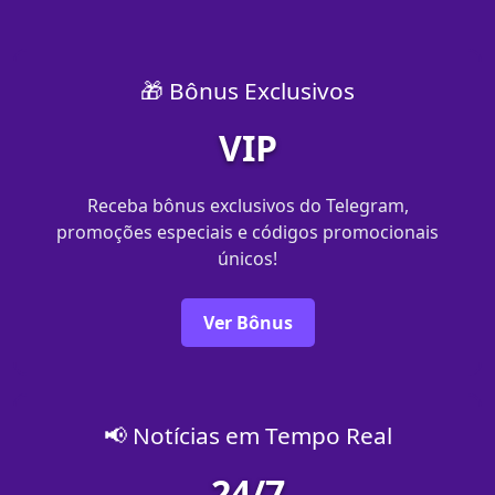
🎁 Bônus Exclusivos
VIP
Receba bônus exclusivos do Telegram,
promoções especiais e códigos promocionais
únicos!
Ver Bônus
📢 Notícias em Tempo Real
24/7