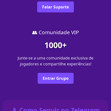
Falar Suporte
👥 Comunidade VIP
1000+
Junte-se a uma comunidade exclusiva de
jogadores e compartilhe experiências!
Entrar Grupo
📱 Como Seguir no Telegram