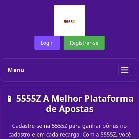
Login
Registrar-se
Menu
📱 5555Z A Melhor Plataforma
de Apostas
Cadastre-se na 5555Z para ganhar bônus no
cadastro e em cada recarga. Com a 5555Z, você