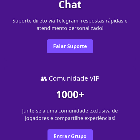
Chat
Suporte direto via Telegram, respostas rápidas e
atendimento personalizado!
Falar Suporte
👥 Comunidade VIP
1000+
Junte-se a uma comunidade exclusiva de
jogadores e compartilhe experiências!
Entrar Grupo