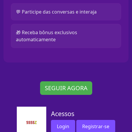
💬 Participe das conversas e interaja
🎁 Receba bônus exclusivos
automaticamente
SEGUIR AGORA
Acessos
Login
Registrar-se