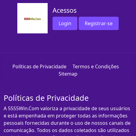
Acessos
Login
Registrar-se
Políticas de Privacidade
Termos e Condições
Sitemap
Políticas de Privacidade
A 5555Win.Com valoriza a privacidade de seus usuários
e está empenhada em proteger todas as informações
pessoais fornecidas durante o uso de nossos canais de
comunicação. Todos os dados coletados são utilizados