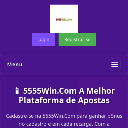
Login
Registrar-se
Menu
📱 5555Win.Com A Melhor
Plataforma de Apostas
Cadastre-se na 5555Win.Com para ganhar bônus
no cadastro e em cada recarga. Com a