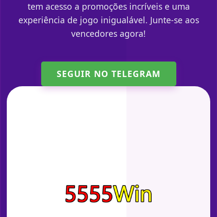
tem acesso a promoções incríveis e uma
experiência de jogo inigualável. Junte-se aos
vencedores agora!
SEGUIR NO TELEGRAM