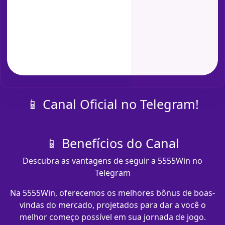
📱 Canal Oficial no Telegram!
📱 Benefícios do Canal
Descubra as vantagens de seguir a 5555Win no
Telegram
Na 5555Win, oferecemos os melhores bônus de boas-
vindas do mercado, projetados para dar a você o
melhor começo possível em sua jornada de jogo.