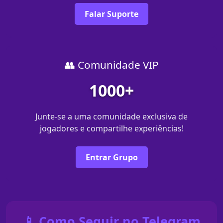
Falar Suporte
👥 Comunidade VIP
1000+
Junte-se a uma comunidade exclusiva de
jogadores e compartilhe experiências!
Entrar Grupo
📱 Como Seguir no Telegram