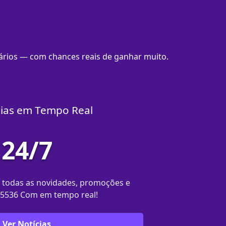
uários — com chances reais de ganhar muito.
cias em Tempo Real
24/7
e todas as novidades, promoções e
 5536 Com em tempo real!
Ver Notícias