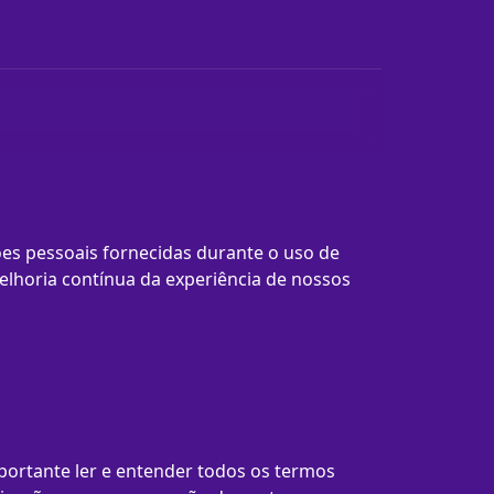
es pessoais fornecidas durante o uso de
elhoria contínua da experiência de nossos
portante ler e entender todos os termos