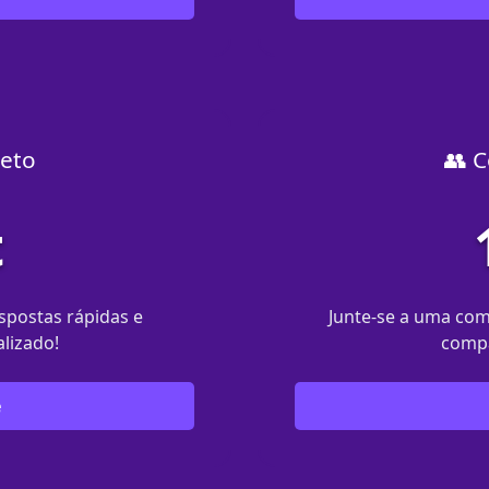
reto
👥 
t
espostas rápidas e
Junte-se a uma com
lizado!
compa
e