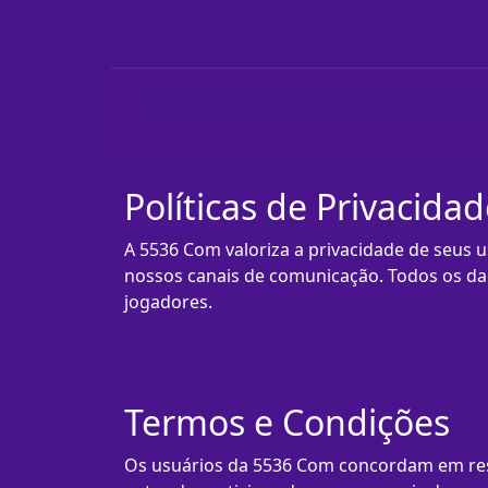
Políticas de Privacida
A 5536 Com valoriza a privacidade de seus
nossos canais de comunicação. Todos os dad
jogadores.
Termos e Condições
Os usuários da 5536 Com concordam em resp