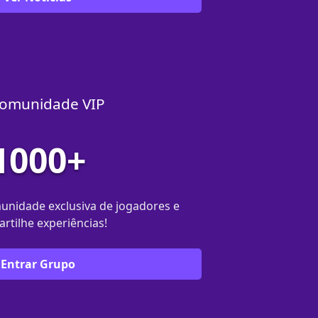
Comunidade VIP
1000+
unidade exclusiva de jogadores e
rtilhe experiências!
Entrar Grupo