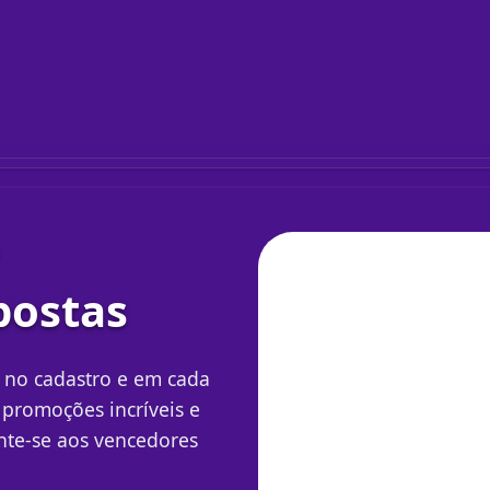
postas
 no cadastro e em cada
 promoções incríveis e
unte-se aos vencedores