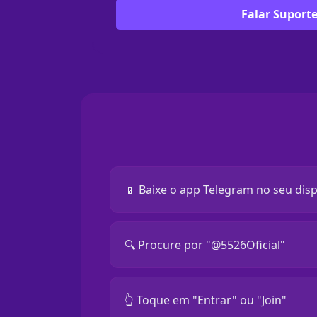
Falar Suport
📱 Baixe o app Telegram no seu disp
🔍 Procure por "@5526Oficial"
👆 Toque em "Entrar" ou "Join"