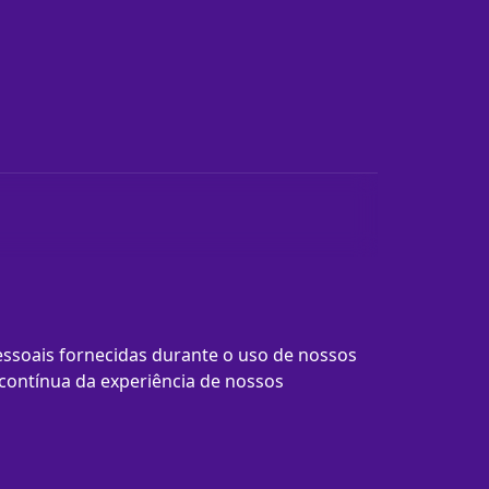
essoais fornecidas durante o uso de nossos
 contínua da experiência de nossos