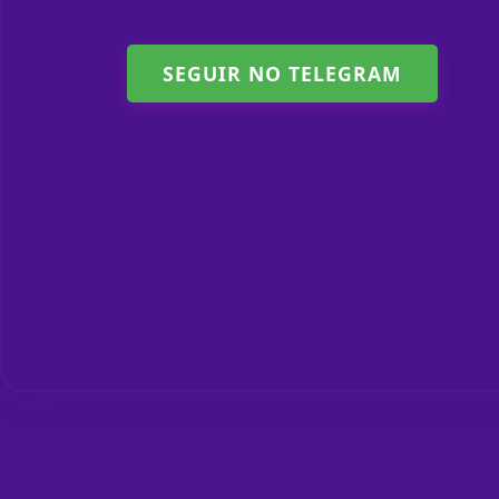
SEGUIR NO TELEGRAM