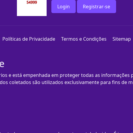
Login
Registrar-se
Políticas de Privacidade
Termos e Condições
Sitemap
de
ários e está empenhada em proteger todas as informações 
os coletados são utilizados exclusivamente para fins de m