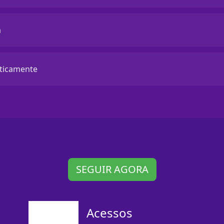
a
aticamente
SEGUIR AGORA
Acessos