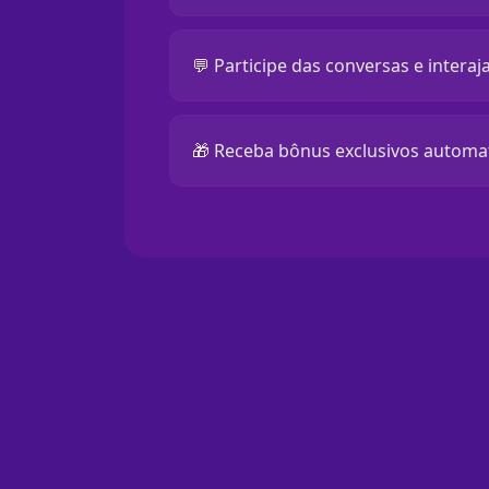
💬 Participe das conversas e interaj
🎁 Receba bônus exclusivos autom