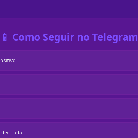
📱 Como Seguir no Telegram
ositivo
erder nada