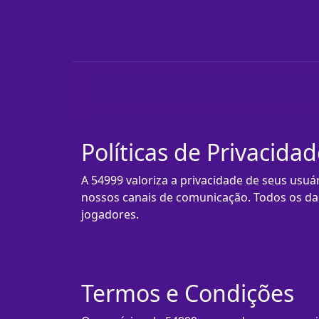
Políticas de Privacida
A 54999 valoriza a privacidade de seus usu
nossos canais de comunicação. Todos os dad
jogadores.
Termos e Condições